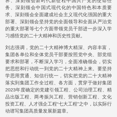
界、深刻领会新时代新征程中国共产党的使命任
务、深刻领会中国式现代化的中国特色和本质要
求、深刻领会全面建成社会主义现代化强国的重大
部署、深刻领会坚持党的全面领导和全面从严治党
的重大部署等七个方面带领党员干部进一步深入学
习感悟党的二十大精神和历史性贡献。
刘志强调，党的二十大精神博大精深、内容丰富，
集团各单位和全体党员干部要按照党中央、部党组
要求和部署，不断深入学习，全面准确领会，切实
把思想和行动统一到党的二十大精神上来。要坚持
学思用贯通、知信行统一，切实把党的二十大精神
落实到集团工作全过程、各方面，贯穿于做好集团
2023年度确定的党建引领工程、公司治理工程、精
品出版工程、两考振兴工程、营销创新工程、文化
投资工程、人才强企工程“七大工程”之中，以实际行
动谱写集团高质量发展新篇章。